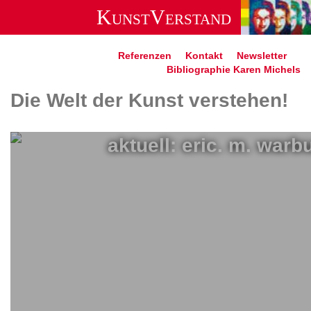
KunstVerstand
Zum
Inhalt
Referenzen
Kontakt
Newsletter
springen
Bibliographie Karen Michels
Die Welt der Kunst verstehen!